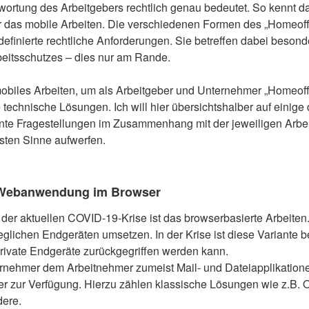
wortung des Arbeitgebers rechtlich genau bedeutet. So kennt d
er das mobile Arbeiten. Die verschiedenen Formen des „Homeof
 definierte rechtliche Anforderungen. Sie betreffen dabei beson
itsschutzes – dies nur am Rande.
mobiles Arbeiten, um als Arbeitgeber und Unternehmer „Homeoff
 technische Lösungen. Ich will hier übersichtshalber auf einig
nte Fragestellungen im Zusammenhang mit der jeweiligen Arbe
esten Sinne aufwerfen.
e Webanwendung im Browser
 der aktuellen COVID-19-Krise ist das browserbasierte Arbeiten
 jeglichen Endgeräten umsetzen. In der Krise ist diese Variante b
private Endgeräte zurückgegriffen werden kann.
ternehmer dem Arbeitnehmer zumeist Mail- und Dateiapplikation
r zur Verfügung. Hierzu zählen klassische Lösungen wie z.B. 
dere.