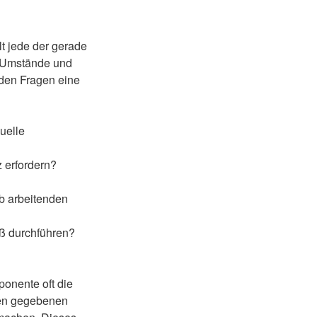
lt jede der gerade
ie Umstände und
nden Fragen eine
uelle
z erfordern?
b arbeitenden
ß durchführen?
ponente oft die
 den gegebenen