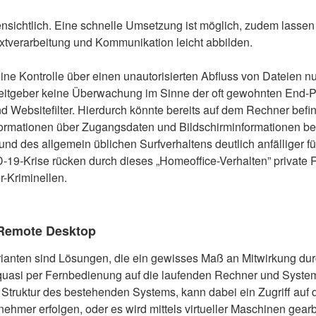
fensichtlich. Eine schnelle Umsetzung ist möglich, zudem lasse
extverarbeitung und Kommunikation leicht abbilden.
 eine Kontrolle über einen unautorisierten Abfluss von Dateien 
rbeitgeber keine Überwachung im Sinne der oft gewohnten End-P
d Websitefilter. Hierdurch könnte bereits auf dem Rechner befi
ormationen über Zugangsdaten und Bildschirminformationen b
nd des allgemein üblichen Surfverhaltens deutlich anfälliger f
-19-Krise rücken durch dieses „Homeoffice-Verhalten” private 
-Kriminellen.
 Remote Desktop
ianten sind Lösungen, die ein gewisses Maß an Mitwirkung d
d quasi per Fernbedienung auf die laufenden Rechner und Sys
 Struktur des bestehenden Systems, kann dabei ein Zugriff auf 
ehmer erfolgen, oder es wird mittels virtueller Maschinen gearb