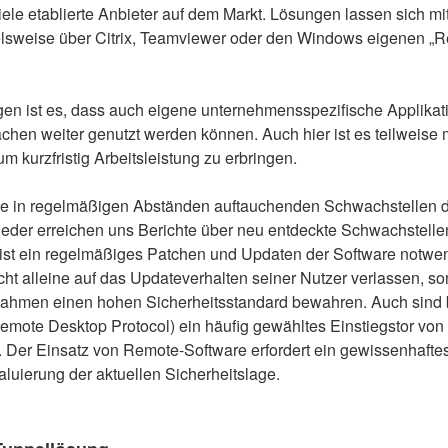
ele etablierte Anbieter auf dem Markt. Lösungen lassen sich mit
elsweise über Citrix, Teamviewer oder den Windows eigenen „
gen ist es, dass auch eigene unternehmensspezifische Applikat
chen weiter genutzt werden können. Auch hier ist es teilweise m
m kurzfristig Arbeitsleistung zu erbringen.
die in regelmäßigen Abständen auftauchenden Schwachstellen 
eder erreichen uns Berichte über neu entdeckte Schwachstelle
r ist ein regelmäßiges Patchen und Updaten der Software notwe
cht alleine auf das Updateverhalten seiner Nutzer verlassen, s
ahmen einen hohen Sicherheitsstandard bewahren. Auch sind 
emote Desktop Protocol) ein häufig gewähltes Einstiegstor von
 Der Einsatz von Remote-Software erfordert ein gewissenhaft
luierung der aktuellen Sicherheitslage.