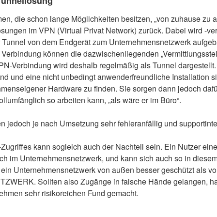
 Tunnellösung
n, die schon lange Möglichkeiten besitzen, „von zuhause zu arb
 Lösungen im VPN (Virtual Privat Network) zurück. Dabei wird -v
er Tunnel von dem Endgerät zum Unternehmensnetzwerk aufgeb
 Verbindung können die dazwischenliegenden „Vermittlungsstel
 VPN-Verbindung wird deshalb regelmäßig als Tunnel dargestell
nd und eine nicht unbedingt anwenderfreundliche Installation 
hmenseigener Hardware zu finden. Sie sorgen dann jedoch dafü
lumfänglich so arbeiten kann, „als wäre er im Büro“.
 jedoch je nach Umsetzung sehr fehleranfällig und supportinte
-Zugriffes kann sogleich auch der Nachteil sein. Ein Nutzer e
isch im Unternehmensnetzwerk, und kann sich auch so in dies
ein Unternehmensnetzwerk von außen besser geschützt als von
 NETZWERK. Sollten also Zugänge in falsche Hände gelangen, ha
nehmen sehr risikoreichen Fund gemacht.