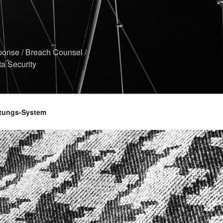
sponse / Breach Counsel /
ta Security
ltungs-System