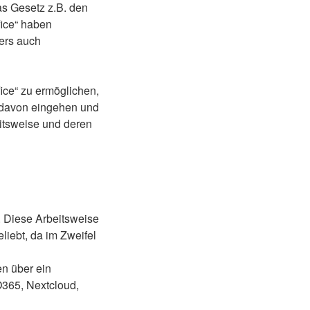
as Gesetz z.B. den
fice“ haben
ders auch
ice“ zu ermöglichen,
e davon eingehen und
itsweise und deren
. Diese Arbeitsweise
eliebt, da im Zweifel
en über ein
O365, Nextcloud,