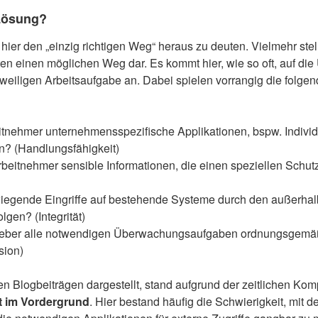
 Lösung?
ier den „einzig richtigen Weg“ heraus zu deuten. Vielmehr stel
ten einen möglichen Weg dar. Es kommt hier, wie so oft, auf d
weiligen Arbeitsaufgabe an. Dabei spielen vorrangig die folge
itnehmer unternehmensspezifische Applikationen, bspw. Individ
n? (Handlungsfähigkeit)
rbeitnehmer sensible Informationen, die einen speziellen Schut
egende Eingriffe auf bestehende Systeme durch den außerhal
lgen? (Integrität)
geber alle notwendigen Überwachungsaufgaben ordnungsgemä
sion)
en Blogbeiträgen dargestellt, stand aufgrund der zeitlichen Kom
t
im Vordergrund
. Hier bestand häufig die Schwierigkeit, mit