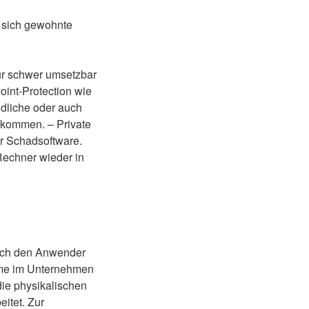
n sich gewohnte
nur schwer umsetzbar
oint-Protection wie
ndliche oder auch
ekommen. – Private
ür Schadsoftware.
Rechner wieder in
urch den Anwender
teme im Unternehmen
die physikalischen
eitet. Zur