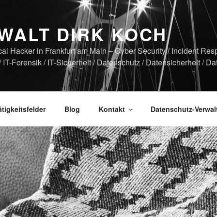
WALT DIRK KOCH
cal Hacker in Frankfurt am Main – Cyber Security / Incident Re
 / IT-Forensik / IT-Sicherheit / Datenschutz / Datensicherheit / Da
ätigkeitsfelder
Blog
Kontakt
Datenschutz-Verwa