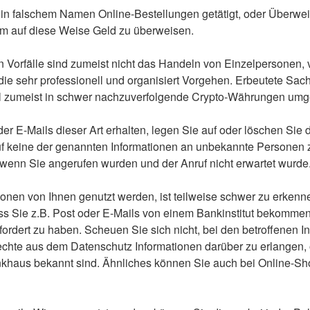
in falschem Namen Online-Bestellungen getätigt, oder Überwei
um auf diese Weise Geld zu überweisen.
n Vorfälle sind zumeist nicht das Handeln von Einzelpersonen, 
die sehr professionell und organisiert Vorgehen. Erbeutete Sac
l zumeist in schwer nachzuverfolgende Crypto-Währungen umg
der E-Mails dieser Art erhalten, legen Sie auf oder löschen Sie d
f keine der genannten Informationen an unbekannte Personen 
wenn Sie angerufen wurden und der Anruf nicht erwartet wurde
ionen von Ihnen genutzt werden, ist teilweise schwer zu erken
ass Sie z.B. Post oder E-Mails von einem Bankinstitut bekomm
ordert zu haben. Scheuen Sie sich nicht, bei den betroffenen In
Rechte aus dem Datenschutz Informationen darüber zu erlangen,
khaus bekannt sind. Ähnliches können Sie auch bei Online-Sh