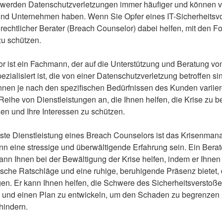
t werden Datenschutzverletzungen immer häufiger und können 
und Unternehmen haben. Wenn Sie Opfer eines IT-Sicherheitsv
 rechtlicher Berater (Breach Counselor) dabei helfen, mit den
zu schützen.
r ist ein Fachmann, der auf die Unterstützung und Beratung v
ialisiert ist, die von einer Datenschutzverletzung betroffen si
nnen je nach den spezifischen Bedürfnissen des Kunden variiere
 Reihe von Dienstleistungen an, die Ihnen helfen, die Krise zu b
n und Ihre Interessen zu schützen.
igste Dienstleistung eines Breach Counselors ist das Krisenman
ann eine stressige und überwältigende Erfahrung sein. Ein Berate
kann Ihnen bei der Bewältigung der Krise helfen, indem er Ihne
ische Ratschläge und eine ruhige, beruhigende Präsenz bietet, di
gen. Er kann Ihnen helfen, die Schwere des Sicherheitsverstoß
 und einen Plan zu entwickeln, um den Schaden zu begrenzen 
hindern.