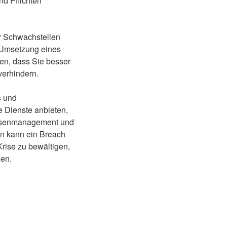
nd Pflichten
r Schwachstellen
d Umsetzung eines
len, dass Sie besser
verhindern.
s und
e Dienste anbieten,
Krisenmanagement und
n kann ein Breach
Krise zu bewältigen,
zen.