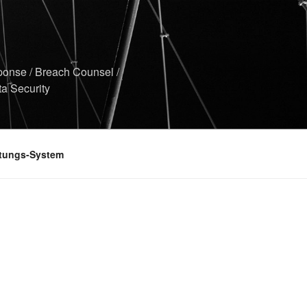
sponse / Breach Counsel /
ta Security
ltungs-System