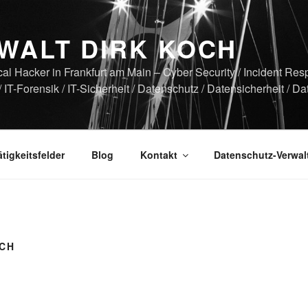
WALT DIRK KOCH
cal Hacker in Frankfurt am Main – Cyber Security / Incident Re
 / IT-Forensik / IT-Sicherheit / Datenschutz / Datensicherheit / Da
ätigkeitsfelder
Blog
Kontakt
Datenschutz-Verwa
OCH