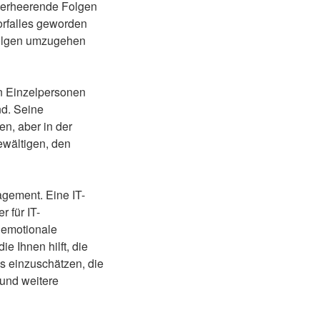
verheerende Folgen
orfalles geworden
 Folgen umzugehen
on Einzelpersonen
nd. Seine
n, aber in der
ewältigen, den
agement. Eine IT-
r für IT-
n emotionale
e Ihnen hilft, die
es einzuschätzen, die
und weitere