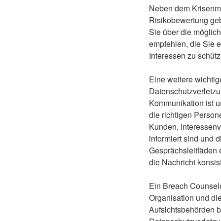
Neben dem Krisenma
Risikobewertung geb
Sie über die möglic
empfehlen, die Sie 
Interessen zu schütz
Eine weitere wichti
Datenschutzverletzun
Kommunikation ist un
die richtigen Perso
Kunden, Interessenve
informiert sind und d
Gesprächsleitfäden e
die Nachricht konsist
Ein Breach Counselo
Organisation und di
Aufsichtsbehörden bi