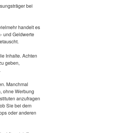
sungsträger bei
vielmehr handelt es
h- und Geldwerte
etauscht.
ie Inhalte. Achten
zu geben,
.
nen. Manchmal
en, ohne Werbung
stituten anzufragen
 ob Sie bei dem
ops oder anderen