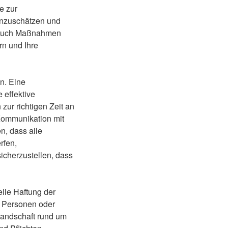
e zur
inzuschätzen und
n auch Maßnahmen
rn und Ihre
n. Eine
 effektive
zur richtigen Zeit an
 Kommunikation mit
n, dass alle
rfen,
icherzustellen, dass
lle Haftung der
r Personen oder
 Landschaft rund um