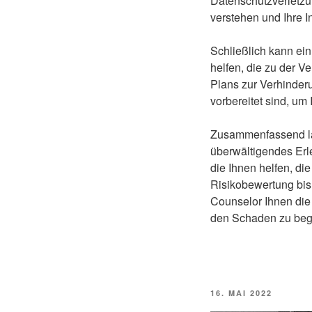
Datenschutzverletzun
verstehen und Ihre 
Schließlich kann ei
helfen, die zu der V
Plans zur Verhinderu
vorbereitet sind, um
Zusammenfassend läss
überwältigendes Erl
die Ihnen helfen, d
Risikobewertung bi
Counselor Ihnen die 
den Schaden zu begr
VERÖFFENTLICHT
16. MAI 2022
AM